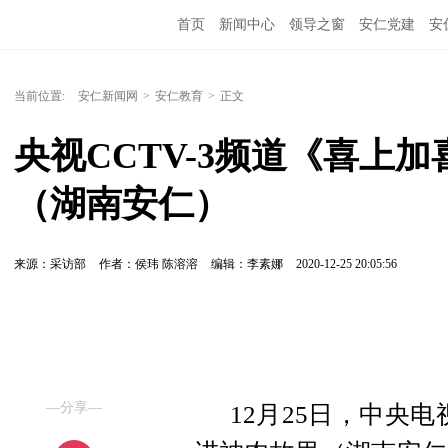
首页
新闻中心
领导之窗
安仁党建
安
当前位置:
安仁新闻网
>
安仁教育
>
正文
央视CCTV-3频道《喜上
（湖南安仁）
来源：采访部
作者：侯玮 陈溶溶
编辑：李素娜
2020-12-25 20:05:56
—分享—
12月25日，中央电