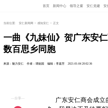
首页
新闻中心
领导之窗
安仁党建
安
当前位置:
安仁新闻网
>
感知安仁
>
正文
一曲《九妹仙》贺广东安仁
数百思乡同胞
来源：魅力安仁
作者：谭贻国
编辑：李嘉芳
2021-01-04 20:02:36
—分享—
广东安仁商会成立