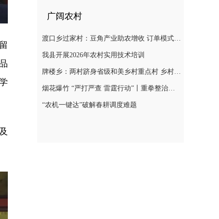
广阔农村
渡口乡过家村：豆角产业助农增收 订单模式铺就致富路
留
我县开展2026年农村实用技术培训
品
牌楼乡：两村跻身省级和美乡村重点村 乡村振兴迎来“加速跑”
学
烟花爆竹 “严打严查 雷霆行动”丨重拳整治非法储存烟花爆竹 筑牢辖区安全防线
“农机一键达”破解春耕调度难题
及