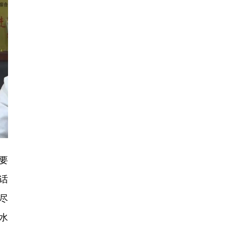
要
话
尽
水