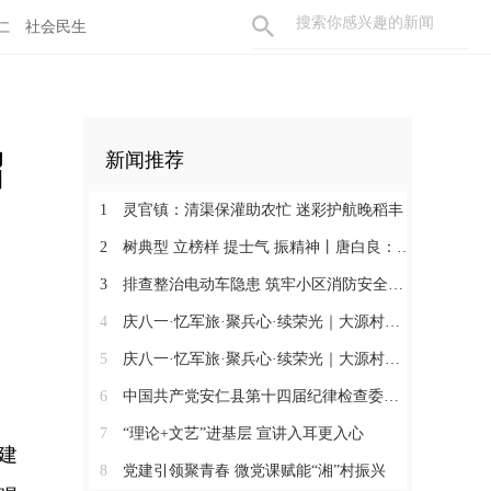
仁
社会民生
召
新闻推荐
1
灵官镇：清渠保灌助农忙 迷彩护航晚稻丰
2
树典型 立榜样 提士气 振精神丨唐白良：三十载丹心映党徽 一腔热血暖万家
3
排查整治电动车隐患 筑牢小区消防安全防线
4
庆八一·忆军旅·聚兵心·续荣光｜大源村退役军人共话初心
5
庆八一·忆军旅·聚兵心·续荣光｜大源村退役军人共话初心
6
中国共产党安仁县第十四届纪律检查委员会召开第一次全体会议
7
“理论+文艺”进基层 宣讲入耳更入心
建
8
党建引领聚青春 微党课赋能“湘”村振兴