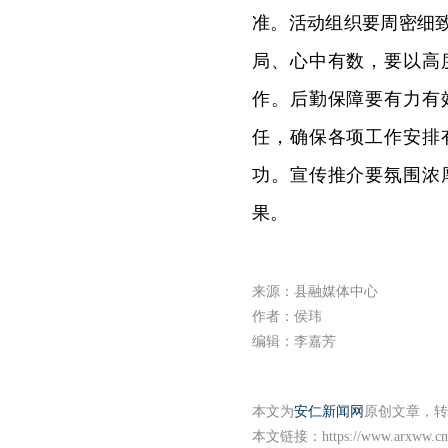
准。活动组织要周密细
局、心中有数，要以高
作。后勤保障要有力有
任，确保各项工作安排
功。宣传推介要氛围浓
果。
来源：县融媒体中心
作者：侯玮
编辑：李嘉芳
本文为
安仁新闻网
原创文章，转
本文链接：
https://www.arxww.cn