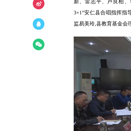
新、雷志平、卢良柏、
3+1”安仁县合唱指挥
监易美玲,县教育基金会