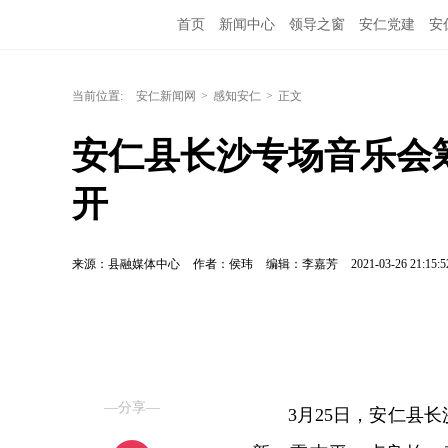
首页
新闻中心
领导之窗
安仁党建
安
当前位置:
安仁新闻网
>
感知安仁
>
正文
安仁县长沙专场音乐会
开
来源：县融媒体中心
作者：侯玮
编辑：李嘉芳
2021-03-26 21:15:5
—分享—
3月25日，安仁县