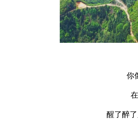
你
醒了醉了