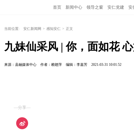
首页
新闻中心
领导之窗
安仁党建
安
当前位置:
安仁新闻网
>
感知安仁
>
正文
九妹仙采风 | 你，面如花 
来源：县融媒体中心
作者：赖翅萍
编辑：李嘉芳
2021-03-31 10:01:52
—分享—