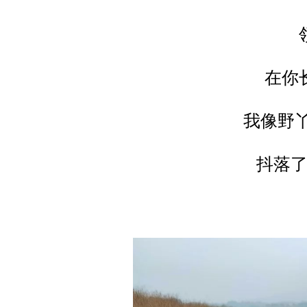
在你
我像野丫
抖落