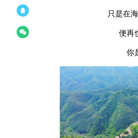
只是在
便再
你