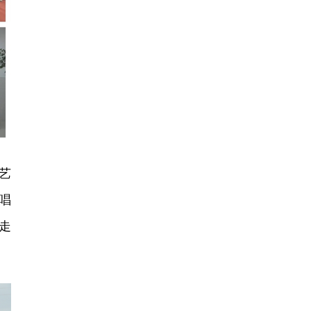
艺
唱
走