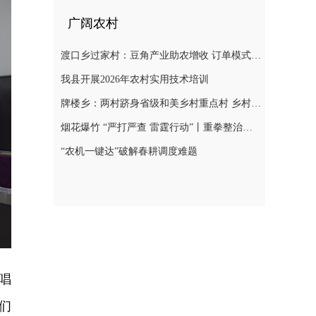
广阔农村
渡口乡过家村：豆角产业助农增收 订单模式铺就致富路
我县开展2026年农村实用技术培训
牌楼乡：两村跻身省级和美乡村重点村 乡村振兴迎来“加速跑”
烟花爆竹 “严打严查 雷霆行动”丨重拳整治非法储存烟花爆竹 筑牢辖区安全防线
“农机一键达”破解春耕调度难题
唱
们