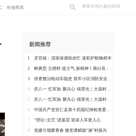
仁
社会民生
前
新闻推荐
1
灵官镇：清渠保灌助农忙 迷彩护航晚稻丰
2
树典型 立榜样 提士气 振精神丨唐白良：三十载丹心映党徽 一腔热血暖万家
3
排查整治电动车隐患 筑牢小区消防安全防线
4
庆八一·忆军旅·聚兵心·续荣光｜大源村退役军人共话初心
5
庆八一·忆军旅·聚兵心·续荣光｜大源村退役军人共话初心
6
中国共产党安仁县第十四届纪律检查委员会召开第一次全体会议
7
“理论+文艺”进基层 宣讲入耳更入心
8
党建引领聚青春 微党课赋能“湘”村振兴