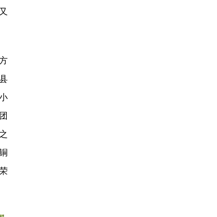
又
方
县
小
团
之
铜
荣