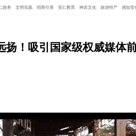
仁政务
文明实践
招商引资
安仁教育
神农文化
旅游特产
感知安
远扬！吸引国家级权威媒体