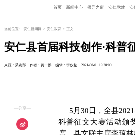
首页
新闻中心
领导之窗
安仁党建
安
当前位置:
安仁新闻网
>
安仁教育
>
正文
安仁县首届科技创作·科普
来源：采访部
作者：黄一揆
编辑：李仪兹
2021-06-01 19:20:00
—分享—
5月30日，全县20
科普征文大赛活动颁
席、县文联主席李琼林