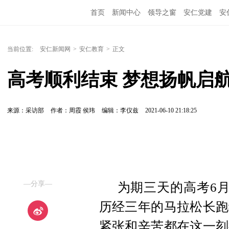
首页
新闻中心
领导之窗
安仁党建
安
当前位置:
安仁新闻网
>
安仁教育
>
正文
高考顺利结束 梦想扬帆启
来源：采访部
作者：周霞 侯玮
编辑：李仪兹
2021-06-10 21:18:25
—分享—
为期三天的高考6
历经三年的马拉松长跑
紧张和辛苦都在这一刻