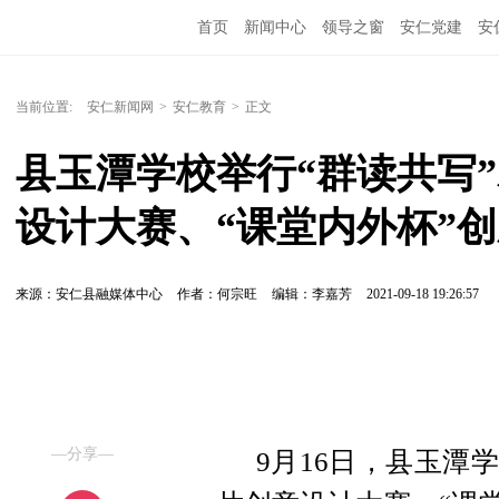
首页
新闻中心
领导之窗
安仁党建
安
当前位置:
安仁新闻网
>
安仁教育
>
正文
县玉潭学校举行“群读共写
设计大赛、“课堂内外杯”
来源：安仁县融媒体中心
作者：何宗旺
编辑：李嘉芳
2021-09-18 19:26:57
—分享—
9月16日，县玉潭