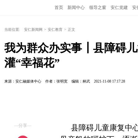
首页
新闻中心
领导之窗
安仁党建
安
当前位置:
安仁新闻网
>
安仁教育
>
正文
我为群众办实事┃县障碍儿
灌“幸福花”
来源：安仁融媒体中心
作者：张明宽
编辑：林武
2021-11-08 17:17:28
—分享—
县障碍儿童康复中心