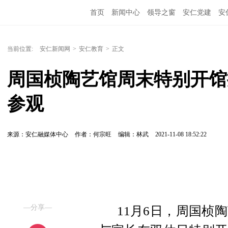
首页
新闻中心
领导之窗
安仁党建
安
当前位置:
安仁新闻网
>
安仁教育
>
正文
周国桢陶艺馆周末特别开馆
参观
来源：安仁融媒体中心
作者：何宗旺
编辑：林武
2021-11-08 18:52:22
—分享—
11月6日，周国桢