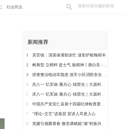
仁
社会民生
新闻推荐
1
灵官镇：清渠保灌助农忙 迷彩护航晚稻丰
2
树典型 立榜样 提士气 振精神丨唐白良：三十载丹心映党徽 一腔热血暖万家
3
排查整治电动车隐患 筑牢小区消防安全防线
4
庆八一·忆军旅·聚兵心·续荣光｜大源村退役军人共话初心
5
庆八一·忆军旅·聚兵心·续荣光｜大源村退役军人共话初心
6
中国共产党安仁县第十四届纪律检查委员会召开第一次全体会议
7
“理论+文艺”进基层 宣讲入耳更入心
8
党建引领聚青春 微党课赋能“湘”村振兴