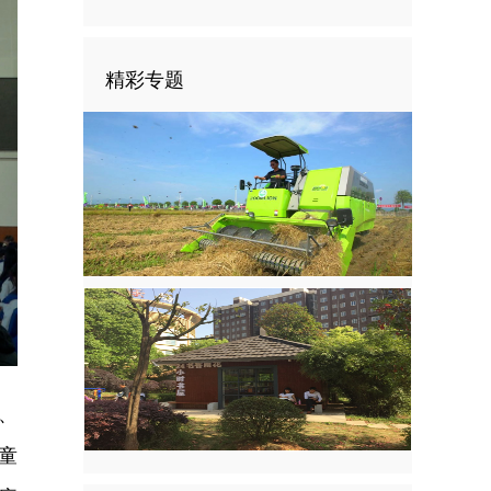
精彩专题
、
童