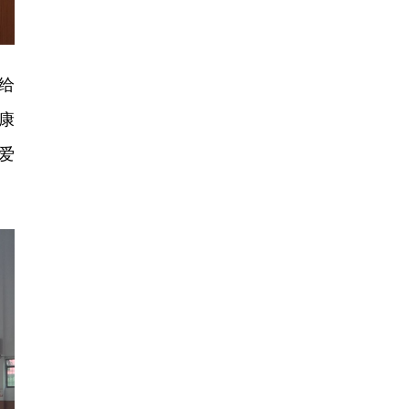
给
康
爱