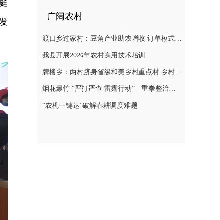
庭
广阔农村
发
渡口乡过家村：豆角产业助农增收 订单模式铺就致富路
我县开展2026年农村实用技术培训
牌楼乡：两村跻身省级和美乡村重点村 乡村振兴迎来“加速跑”
烟花爆竹 “严打严查 雷霆行动”丨重拳整治非法储存烟花爆竹 筑牢辖区安全防线
“农机一键达”破解春耕调度难题