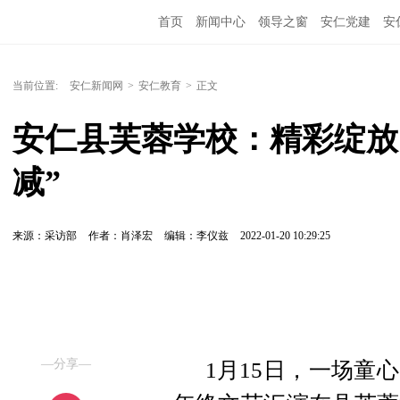
首页
新闻中心
领导之窗
安仁党建
安
当前位置:
安仁新闻网
>
安仁教育
>
正文
安仁县芙蓉学校：精彩绽放
减” 
来源：采访部
作者：肖泽宏
编辑：李仪兹
2022-01-20 10:29:25
—分享—
1月15日，一场童