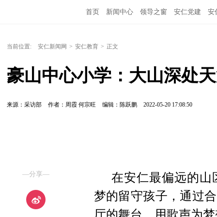
首页
新闻中心
领导之窗
安仁党建
安
当前位置:
安仁新闻网
>
安仁教育
>
正文
豪山中心小学：大山深处天
来源：采访部
作者：周霞 何宗旺
编辑：陈跃鹏
2022-05-20 17:08:50
—分享—
在安仁最偏远的山
梦的留守孩子，通过合
厅的舞台，用歌声为梦