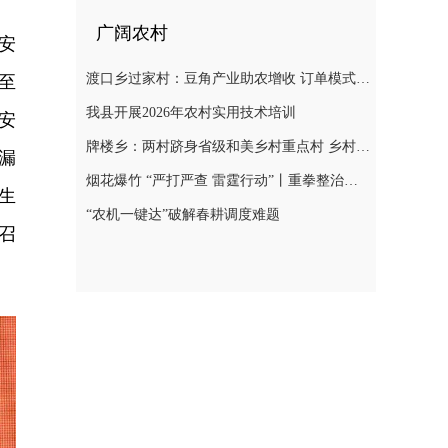
广阔农村
安
渡口乡过家村：豆角产业助农增收 订单模式铺就致富路
至
我县开展2026年农村实用技术培训
安
牌楼乡：两村跻身省级和美乡村重点村 乡村振兴迎来“加速跑”
漏
烟花爆竹 “严打严查 雷霆行动”丨重拳整治非法储存烟花爆竹 筑牢辖区安全防线
生
“农机一键达”破解春耕调度难题
召