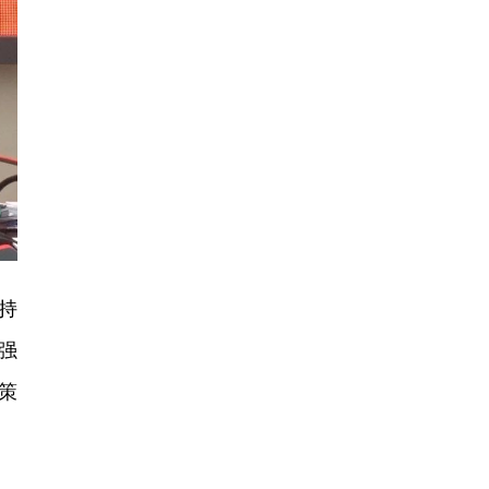
持
强
策