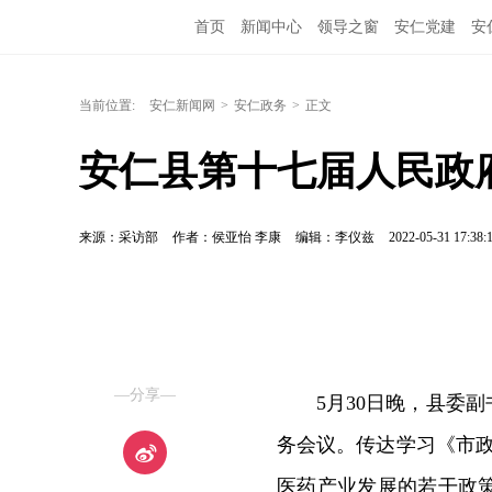
首页
新闻中心
领导之窗
安仁党建
安
当前位置:
安仁新闻网
>
安仁政务
>
正文
安仁县第十七届人民政
来源：采访部
作者：侯亚怡 李康
编辑：李仪兹
2022-05-31 17:38:
—分享—
5月30日晚，县委
务会议。传达学习《市政
医药产业发展的若干政