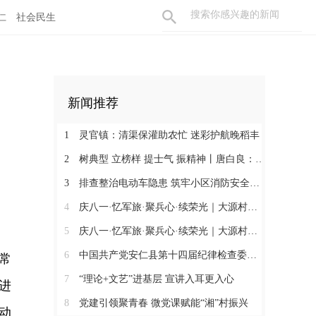
仁
社会民生
新闻推荐
1
灵官镇：清渠保灌助农忙 迷彩护航晚稻丰
2
树典型 立榜样 提士气 振精神丨唐白良：三十载丹心映党徽 一腔热血暖万家
3
排查整治电动车隐患 筑牢小区消防安全防线
4
庆八一·忆军旅·聚兵心·续荣光｜大源村退役军人共话初心
5
庆八一·忆军旅·聚兵心·续荣光｜大源村退役军人共话初心
6
中国共产党安仁县第十四届纪律检查委员会召开第一次全体会议
常
7
“理论+文艺”进基层 宣讲入耳更入心
进
8
党建引领聚青春 微党课赋能“湘”村振兴
动