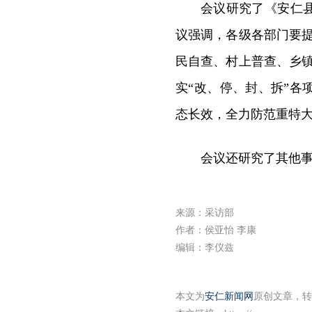
会议研究了《安仁
议强调，各级各部门要
民自查、村上普查、乡
实“改、停、封、拆”
态长效，全力防范重特
会议还研究了其他
来源：采访部
作者：侯亚怡 李康
编辑：李仪兹
本文为
安仁新闻网
原创文章，转