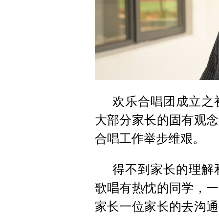
欢乐合唱团成立之
大部分家长的固有观念
合唱工作举步维艰。
得不到家长的理解
歌唱有热忱的同学，一
家长一位家长的去沟通