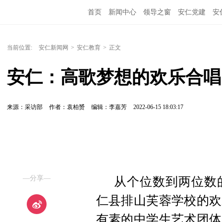
首页
新闻中心
领导之窗
安仁党建
安
当前位置:
安仁新闻网
>
安仁教育
>
正文
安仁：高歌梦想的欢乐合唱
来源：采访部
作者：袁柏赟
编辑：李嘉芳
2022-06-15 18:03:17
—分享—
从个位数到两位数
仁县排山芙蓉学校的欢
有素的中学生艺术团体