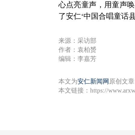
心点亮童声，用童声唤
了安仁‘中国合唱童话
来源：采访部
作者：袁柏赟
编辑：李嘉芳
本文为
安仁新闻网
原创文章
本文链接：
https://www.arx