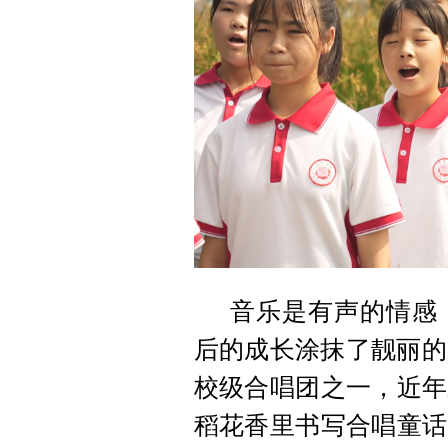
音乐是有声的情感
后的成长涂抹了靓丽的
校级合唱团之一，近年
稻花香里书写合唱童话