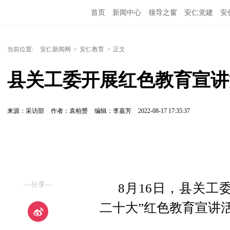
首页
新闻中心
领导之窗
安仁党建
安
当前位置:
安仁新闻网
>
安仁教育
>
正文
县关工委开展红色教育宣讲
来源：采访部
作者：袁柏赟
编辑：李嘉芳
2022-08-17 17:35:37
—分享—
8月16日，县关工
二十大”红色教育宣讲