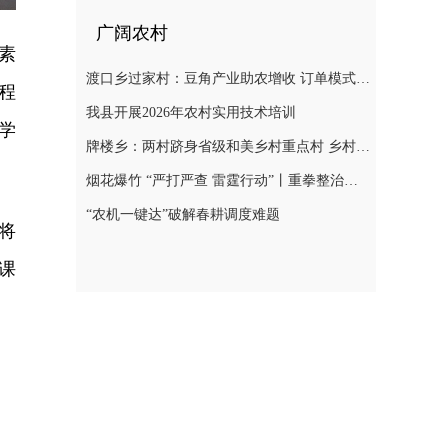
广阔农村
素
渡口乡过家村：豆角产业助农增收 订单模式铺就致富路
程
我县开展2026年农村实用技术培训
学
牌楼乡：两村跻身省级和美乡村重点村 乡村振兴迎来“加速跑”
烟花爆竹 “严打严查 雷霆行动”丨重拳整治非法储存烟花爆竹 筑牢辖区安全防线
“农机一键达”破解春耕调度难题
将
课