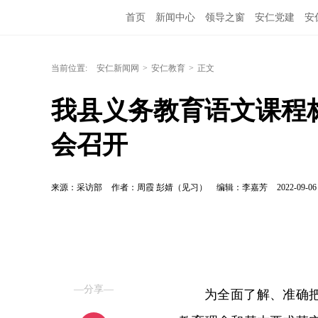
首页
新闻中心
领导之窗
安仁党建
安
当前位置:
安仁新闻网
>
安仁教育
>
正文
我县义务教育语文课程标
会召开
来源：采访部
作者：周霞 彭婧（见习）
编辑：李嘉芳
2022-09-06
—分享—
为全面了解、准确把