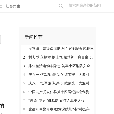
仁
社会民生
训
新闻推荐
1
灵官镇：清渠保灌助农忙 迷彩护航晚稻丰
2
树典型 立榜样 提士气 振精神丨唐白良：三十载丹心映党徽 一腔热血暖万家
3
排查整治电动车隐患 筑牢小区消防安全防线
4
庆八一·忆军旅·聚兵心·续荣光｜大源村退役军人共话初心
5
庆八一·忆军旅·聚兵心·续荣光｜大源村退役军人共话初心
6
中国共产党安仁县第十四届纪律检查委员会召开第一次全体会议
7
“理论+文艺”进基层 宣讲入耳更入心
的
8
党建引领聚青春 微党课赋能“湘”村振兴