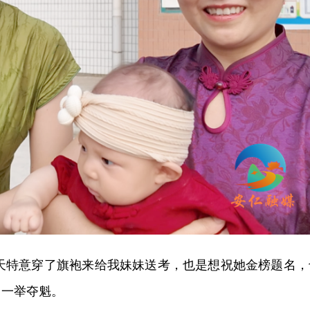
天特意穿了旗袍来给我妹妹送考，也是想祝她金榜题名，
，一举夺魁。