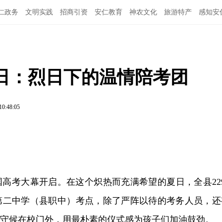
仁政务
文明实践
招商引资
安仁教育
神农文化
旅游特产
感知安
日：烈日下的温情陪考团
10:48:05
全国高考大幕开启。在这个炽热而充满希望的夏日，全县229
第二中学（县职中）考点，除了严阵以待的考务人员，还
早守候在校门外，用最朴素的仪式感为孩子们加油鼓劲。