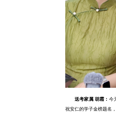
送考家属 胡霜：
今
祝安仁的学子金榜题名