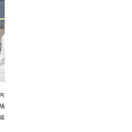
向
场
追