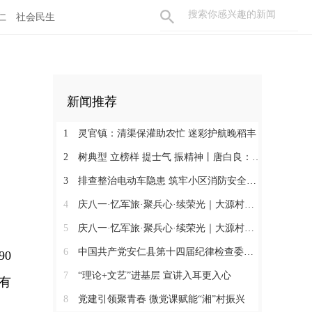
仁
社会民生
新闻推荐
1
灵官镇：清渠保灌助农忙 迷彩护航晚稻丰
2
树典型 立榜样 提士气 振精神丨唐白良：三十载丹心映党徽 一腔热血暖万家
3
排查整治电动车隐患 筑牢小区消防安全防线
4
庆八一·忆军旅·聚兵心·续荣光｜大源村退役军人共话初心
5
庆八一·忆军旅·聚兵心·续荣光｜大源村退役军人共话初心
6
中国共产党安仁县第十四届纪律检查委员会召开第一次全体会议
0
7
“理论+文艺”进基层 宣讲入耳更入心
有
8
党建引领聚青春 微党课赋能“湘”村振兴