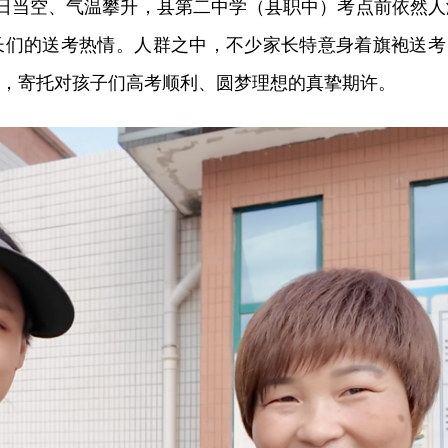
烈日当空、气温攀升，县第二中学（县职中）考点前依然人
长们的送考热情。人群之中，不少家长特意身着旗袍送考
意，寄托对孩子们高考顺利、圆梦理想的真挚期许。