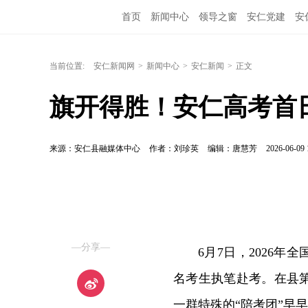
首页
新闻中心
领导之窗
安仁党建
安
当前位置:
安仁新闻网
>
新闻中心
>
安仁新闻
>
正文
旗开得胜！安仁高考首
来源：安仁县融媒体中心
作者：刘珍英
编辑：唐慧芳
2026-06-09 
—分享—
6月7日，2026年
名考生执笔赴考。在县
一群特殊的“陪考团”早