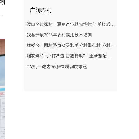
潮
广阔农村
，
渡口乡过家村：豆角产业助农增收 订单模式铺就致富路
我县开展2026年农村实用技术培训
牌楼乡：两村跻身省级和美乡村重点村 乡村振兴迎来“加速跑”
烟花爆竹 “严打严查 雷霆行动”丨重拳整治非法储存烟花爆竹 筑牢辖区安全防线
“农机一键达”破解春耕调度难题