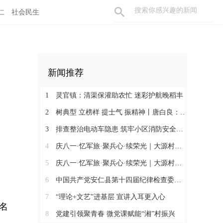
仁
社会民生
新闻推荐
1
灵官镇：清渠保灌助农忙 迷彩护航晚稻丰
2
树典型 立榜样 提士气 振精神丨唐白良：三十载丹心映党徽 一腔热血暖万家
3
排查整治电动车隐患 筑牢小区消防安全防线
4
庆八一·忆军旅·聚兵心·续荣光｜大源村退役军人共话初心
5
庆八一·忆军旅·聚兵心·续荣光｜大源村退役军人共话初心
6
中国共产党安仁县第十四届纪律检查委员会召开第一次全体会议
7
“理论+文艺”进基层 宣讲入耳更入心
名
8
党建引领聚青春 微党课赋能“湘”村振兴