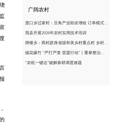
绕
广阔农村
监
渡口乡过家村：豆角产业助农增收 订单模式铺就致富路
宣
我县开展2026年农村实用技术培训
度
牌楼乡：两村跻身省级和美乡村重点村 乡村振兴迎来“加速跑”
烟花爆竹 “严打严查 雷霆行动”丨重拳整治非法储存烟花爆竹 筑牢辖区安全防线
“农机一键达”破解春耕调度难题
言
报
，
的