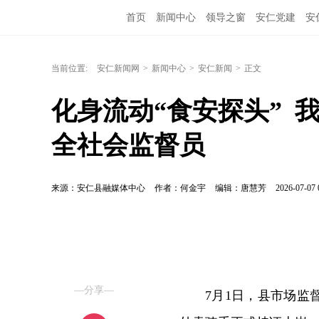
首页
新闻中心
领导之窗
安仁党建
安
当前位置:
安仁新闻网
>
新闻中心
>
安仁新闻
>
正文
化身流动“食安探头”  
全社会监督员
来源：安仁县融媒体中心
作者：何金宇
编辑：唐慧芳
2026-07-07 
—分享—
7月1日，县市场监