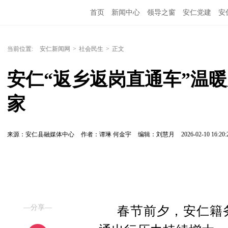
首页
新闻中心
领导之窗
安仁党建
安
当前位置:
安仁新闻网
>
社会民生
>
正文
安仁“返乡返岗直通车”温
家
来源：安仁县融媒体中心
作者：谭琳 何金宇
编辑：刘慧月
2026-02-10 16:20:
—分享—
春节前夕，安仁籍