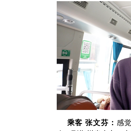
乘客 张文芬：
感