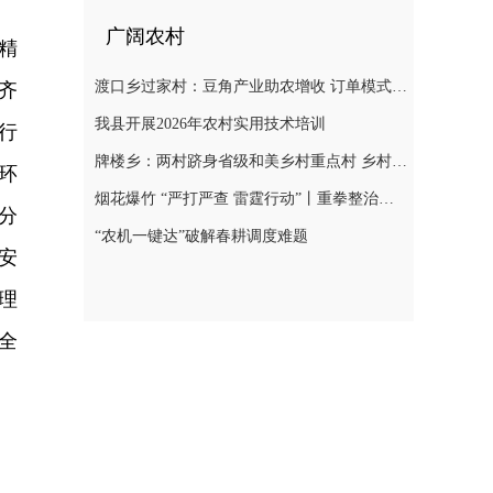
广阔农村
精
渡口乡过家村：豆角产业助农增收 订单模式铺就致富路
齐
我县开展2026年农村实用技术培训
行
牌楼乡：两村跻身省级和美乡村重点村 乡村振兴迎来“加速跑”
环
烟花爆竹 “严打严查 雷霆行动”丨重拳整治非法储存烟花爆竹 筑牢辖区安全防线
分
“农机一键达”破解春耕调度难题
安
理
全