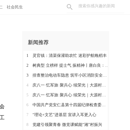
仁
社会民生
新闻推荐
1
灵官镇：清渠保灌助农忙 迷彩护航晚稻丰
2
树典型 立榜样 提士气 振精神丨唐白良：三十载丹心映党徽 一腔热血暖万家
3
排查整治电动车隐患 筑牢小区消防安全防线
4
庆八一·忆军旅·聚兵心·续荣光｜大源村退役军人共话初心
5
庆八一·忆军旅·聚兵心·续荣光｜大源村退役军人共话初心
6
中国共产党安仁县第十四届纪律检查委员会召开第一次全体会议
会
7
“理论+文艺”进基层 宣讲入耳更入心
工
8
党建引领聚青春 微党课赋能“湘”村振兴