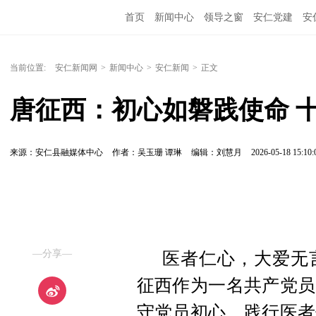
首页
新闻中心
领导之窗
安仁党建
安
当前位置:
安仁新闻网
>
新闻中心
>
安仁新闻
>
正文
唐征西：初心如磐践使命 
来源：安仁县融媒体中心
作者：吴玉珊 谭琳
编辑：刘慧月
2026-05-18 15:10:
—分享—
医者仁心，大爱无
征西作为一名共产党员
守党员初心、践行医者