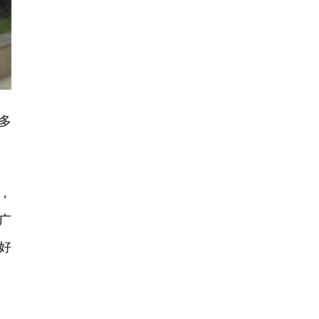
多
，
广
好