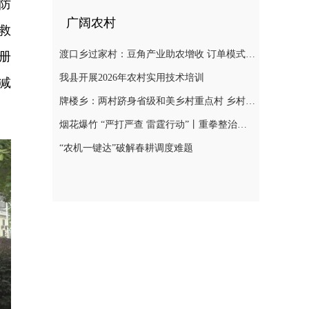
防
广阔农村
救
渡口乡过家村：豆角产业助农增收 订单模式铺就致富路
册
我县开展2026年农村实用技术培训
减
牌楼乡：两村跻身省级和美乡村重点村 乡村振兴迎来“加速跑”
烟花爆竹 “严打严查 雷霆行动”丨重拳整治非法储存烟花爆竹 筑牢辖区安全防线
“农机一键达”破解春耕调度难题