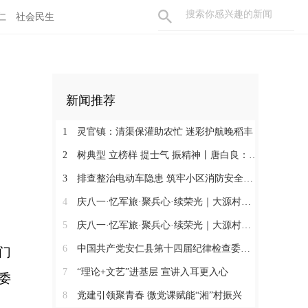
仁
社会民生
新闻推荐
1
灵官镇：清渠保灌助农忙 迷彩护航晚稻丰
2
树典型 立榜样 提士气 振精神丨唐白良：三十载丹心映党徽 一腔热血暖万家
3
排查整治电动车隐患 筑牢小区消防安全防线
4
庆八一·忆军旅·聚兵心·续荣光｜大源村退役军人共话初心
5
庆八一·忆军旅·聚兵心·续荣光｜大源村退役军人共话初心
6
中国共产党安仁县第十四届纪律检查委员会召开第一次全体会议
门
7
“理论+文艺”进基层 宣讲入耳更入心
委
8
党建引领聚青春 微党课赋能“湘”村振兴