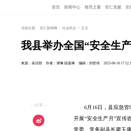
首页
新闻中心
领导之窗
安仁党建
安
当前位置:
安仁新闻网
>
社会民生
>
正文
我县举办全国“安全生
来源：采访部
作者：谭琳 段嘉琳
编辑：刘世伟
2023-06-16 17:12:
—分享—
6月16日，县应急
开展“安全生产月”宣
常委、常务副县长廖玉