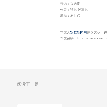
来源：采访部
作者：谭琳 段嘉琳
编辑：刘世伟
本文为
安仁新闻网
原创文章，转
本文链接：
https://www.arxww.cn
阅读下一篇