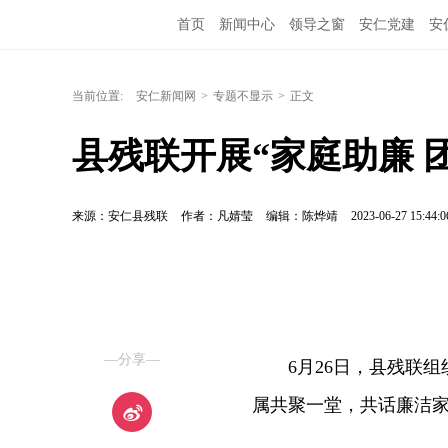
首页
新闻中心
领导之窗
安仁党建
安
当前位置:
安仁新闻网
>
专题不显示
>
正文
县残联开展“家庭助廉 
来源：安仁县残联
作者：凡婧莹
编辑：陈烨靖
2023-06-27 15:44:0
—分享—
6月26日，县残联
属共聚一堂，共话廉洁