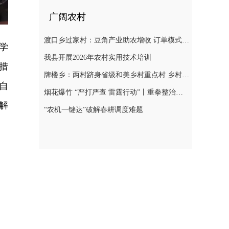
广阔农村
渡口乡过家村：豆角产业助农增收 订单模式铺就致富路
学
我县开展2026年农村实用技术培训
条措
牌楼乡：两村跻身省级和美乡村重点村 乡村振兴迎来“加速跑”
自
烟花爆竹 “严打严查 雷霆行动”丨重拳整治非法储存烟花爆竹 筑牢辖区安全防线
解
“农机一键达”破解春耕调度难题
。