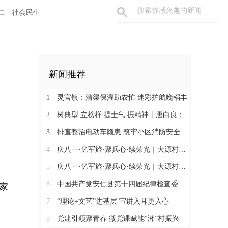
仁
社会民生
新闻推荐
1
灵官镇：清渠保灌助农忙 迷彩护航晚稻丰
2
树典型 立榜样 提士气 振精神丨唐白良：三十载丹心映党徽 一腔热血暖万家
3
排查整治电动车隐患 筑牢小区消防安全防线
4
庆八一·忆军旅·聚兵心·续荣光｜大源村退役军人共话初心
5
庆八一·忆军旅·聚兵心·续荣光｜大源村退役军人共话初心
6
中国共产党安仁县第十四届纪律检查委员会召开第一次全体会议
家
7
“理论+文艺”进基层 宣讲入耳更入心
8
党建引领聚青春 微党课赋能“湘”村振兴