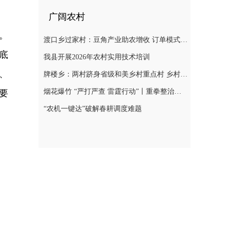
广阔农村
。
渡口乡过家村：豆角产业助农增收 订单模式铺就致富路
底
我县开展2026年农村实用技术培训
、
牌楼乡：两村跻身省级和美乡村重点村 乡村振兴迎来“加速跑”
烟花爆竹 “严打严查 雷霆行动”丨重拳整治非法储存烟花爆竹 筑牢辖区安全防线
要
“农机一键达”破解春耕调度难题