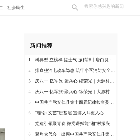
仁
社会民生
新闻推荐
1
树典型 立榜样 提士气 振精神丨唐白良：三十载丹心映党徽 一腔热血暖万家
2
排查整治电动车隐患 筑牢小区消防安全防线
3
庆八一·忆军旅·聚兵心·续荣光｜大源村退役军人共话初心
4
庆八一·忆军旅·聚兵心·续荣光｜大源村退役军人共话初心
5
中国共产党安仁县第十四届纪律检查委员会召开第一次全体会议
6
“理论+文艺”进基层 宣讲入耳更入心
7
党建引领聚青春 微党课赋能“湘”村振兴
8
聚焦党代会丨出席中国共产党安仁县第十四次代表大会的党代表们陆续报到