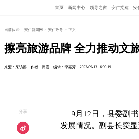
首页
新闻中心
领导之窗
安仁党建
安
当前位置:
安仁新闻网
>
安仁政务
>
正文
擦亮旅游品牌 全力推动文
来源：采访部
作者：周霞
编辑：李嘉芳
2023-09-13 16:09:19
—分享—
9月12日，县委副
发展情况。副县长窦显