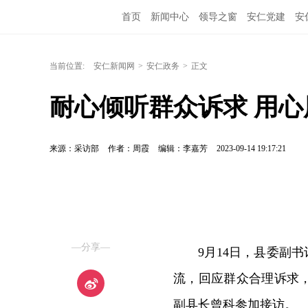
首页
新闻中心
领导之窗
安仁党建
安
当前位置:
安仁新闻网
>
安仁政务
>
正文
耐心倾听群众诉求 用
来源：采访部
作者：周霞
编辑：李嘉芳
2023-09-14 19:17:21
—分享—
9月14日，县委副
流，回应群众合理诉求
副县长曾科参加接访。