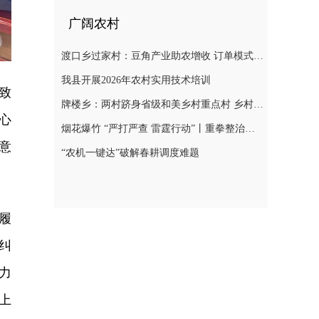
广阔农村
渡口乡过家村：豆角产业助农增收 订单模式铺就致富路
我县开展2026年农村实用技术培训
致
牌楼乡：两村跻身省级和美乡村重点村 乡村振兴迎来“加速跑”
心
烟花爆竹 “严打严查 雷霆行动”丨重拳整治非法储存烟花爆竹 筑牢辖区安全防线
意
“农机一键达”破解春耕调度难题
履
纠
力
上