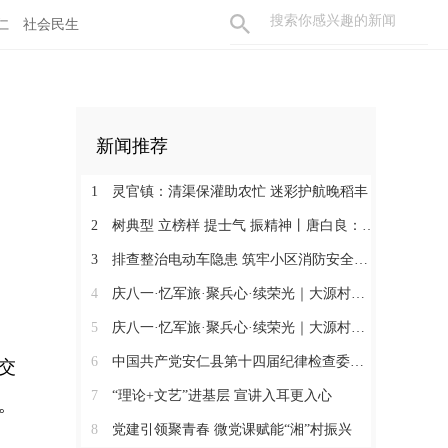
仁
社会民生
新闻推荐
1
灵官镇：清渠保灌助农忙 迷彩护航晚稻丰
2
树典型 立榜样 提士气 振精神丨唐白良：三十载丹心映党徽 一腔热血暖万家
3
排查整治电动车隐患 筑牢小区消防安全防线
4
庆八一·忆军旅·聚兵心·续荣光｜大源村退役军人共话初心
5
庆八一·忆军旅·聚兵心·续荣光｜大源村退役军人共话初心
6
中国共产党安仁县第十四届纪律检查委员会召开第一次全体会议
交
7
“理论+文艺”进基层 宣讲入耳更入心
。
8
党建引领聚青春 微党课赋能“湘”村振兴