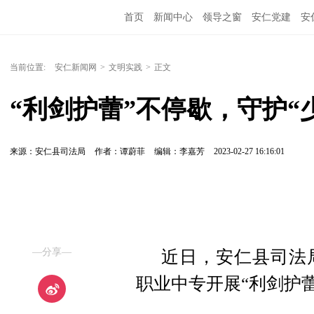
首页
新闻中心
领导之窗
安仁党建
安
当前位置:
安仁新闻网
>
文明实践
>
正文
“利剑护蕾”不停歇，守护“
来源：安仁县司法局
作者：谭蔚菲
编辑：李嘉芳
2023-02-27 16:16:01
—分享—
近日，安仁县司法
职业中专开展“利剑护