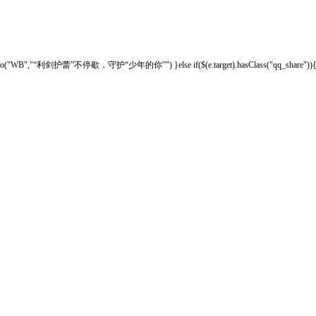
o("WB","“利剑护蕾”不停歇，守护“少年的你”") }else if($(e.target).hasClass("qq_share