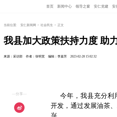
首页
新闻中心
领导之窗
安仁党建
安
当前位置:
安仁新闻网
>
社会民生
>
正文
我县加大政策扶持力度 助
来源：采访部
作者：张明宽
编辑：李嘉芳
2023-02-28 15:02:32
—分享—
今年，我县充分利
开发，通过发展油茶、
兴。