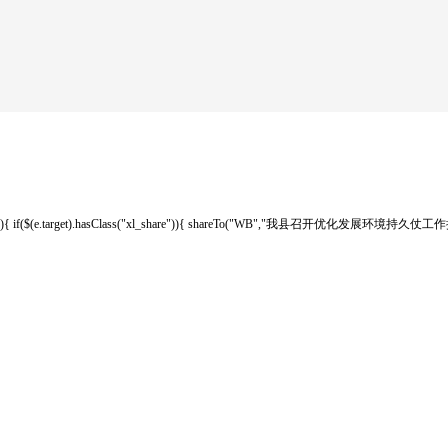
){ if($(e.target).hasClass("xl_share")){ shareTo("WB","我县召开优化发展环境持久仗工作