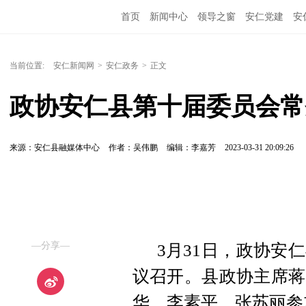
首页
新闻中心
领导之窗
安仁党建
安
当前位置:
安仁新闻网
>
安仁政务
>
正文
政协安仁县第十届委员会常
来源：安仁县融媒体中心
作者：吴伟鹏
编辑：李嘉芳
2023-03-31 20:09:26
—分享—
3月31日，政协安
议召开。县政协主席蒋
华、李素平、张苏丽参