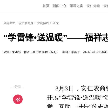
首页
新闻中心
领导之窗
安仁党建
安
当前位置:
安仁新闻网
>
文明实践
>
正文
“学雷锋•送温暖”——福
来源：采访部
作者：吴伟鹏 李翀（实习）
编辑：李嘉芳
2023-03-03 20:28:45
—分享—
3月3日，安仁农商
开展“学雷锋•送温暖
爱、互助、进步”的志