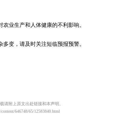
对农业生产和人体健康的不利影响。
杂多变，请及时关注短临预报预警。
载请附上原文出处链接和本声明。
/content/646748/65/12583840.html