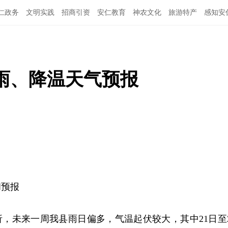
仁政务
文明实践
招商引资
安仁教育
神农文化
旅游特产
感知安
降雨、降温天气预报
和预报
，未来一周我县雨日偏多，气温起伏较大，其中21日至2