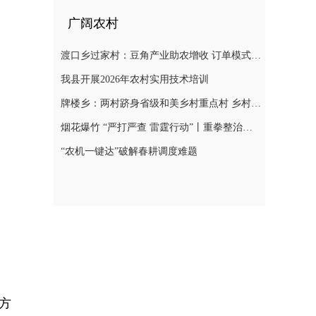
广阔农村
渡口乡过家村：豆角产业助农增收 订单模式铺就致富路
我县开展2026年农村实用技术培训
牌楼乡：两村跻身省级和美乡村重点村 乡村振兴迎来“加速跑”
烟花爆竹 “严打严查 雷霆行动”丨重拳整治非法储存烟花爆竹 筑牢辖区安全防线
“农机一键达”破解春耕调度难题
方