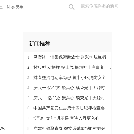
仁
社会民生
新闻推荐
1
灵官镇：清渠保灌助农忙 迷彩护航晚稻丰
2
树典型 立榜样 提士气 振精神丨唐白良：三十载丹心映党徽 一腔热血暖万家
3
排查整治电动车隐患 筑牢小区消防安全防线
4
庆八一·忆军旅·聚兵心·续荣光｜大源村退役军人共话初心
5
庆八一·忆军旅·聚兵心·续荣光｜大源村退役军人共话初心
6
中国共产党安仁县第十四届纪律检查委员会召开第一次全体会议
7
“理论+文艺”进基层 宣讲入耳更入心
5
8
党建引领聚青春 微党课赋能“湘”村振兴