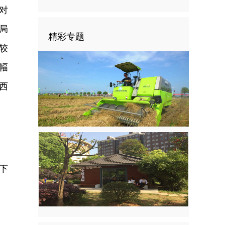
对
局
精彩专题
较
幅
日西
下