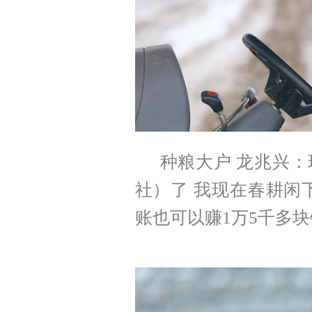
种粮大户 龙兆兴
社）了 我现在春耕闲
账也可以赚1万5千多