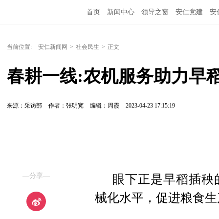
首页
新闻中心
领导之窗
安仁党建
安
当前位置:
安仁新闻网
>
社会民生
>
正文
春耕一线:农机服务助力早
来源：采访部
作者：张明宽
编辑：周霞
2023-04-23 17:15:19
—分享—
眼下正是早稻插秧
械化水平，促进粮食生