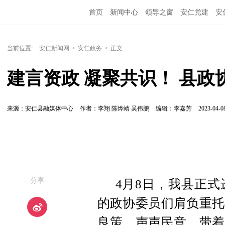
首页
新闻中心
领导之窗
安仁党建
安
当前位置:
安仁新闻网
>
安仁政务
>
正文
建言资政 凝聚共识！ 县
来源：安仁县融媒体中心
作者：李翔 陈烨靖 吴伟鹏
编辑：李嘉芳
2023-04-08
—分享—
4月8日，我县正
的政协委员们肩负重托
良策、声声民意，带着