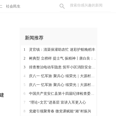
仁
社会民生
新闻推荐
1
灵官镇：清渠保灌助农忙 迷彩护航晚稻丰
2
树典型 立榜样 提士气 振精神丨唐白良：三十载丹心映党徽 一腔热血暖万家
3
排查整治电动车隐患 筑牢小区消防安全防线
4
庆八一·忆军旅·聚兵心·续荣光｜大源村退役军人共话初心
5
庆八一·忆军旅·聚兵心·续荣光｜大源村退役军人共话初心
6
中国共产党安仁县第十四届纪律检查委员会召开第一次全体会议
建
7
“理论+文艺”进基层 宣讲入耳更入心
8
党建引领聚青春 微党课赋能“湘”村振兴