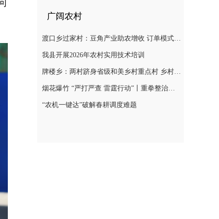
可
广阔农村
渡口乡过家村：豆角产业助农增收 订单模式铺就致富路
我县开展2026年农村实用技术培训
牌楼乡：两村跻身省级和美乡村重点村 乡村振兴迎来“加速跑”
烟花爆竹 “严打严查 雷霆行动”丨重拳整治非法储存烟花爆竹 筑牢辖区安全防线
“农机一键达”破解春耕调度难题