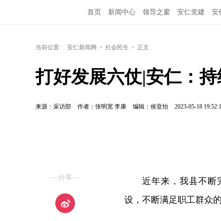
首页
新闻中心
领导之窗
安仁党建
安
当前位置:
安仁新闻网
>
社会民生
>
正文
打好发展六仗|安仁：
来源：采访部
作者：张明宽 李康
编辑：侯亚怡
2023-05-18 19:52:
—分享—
近年来，我县不断
设，不断满足职工群众