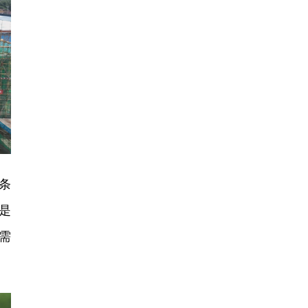
条
是
需