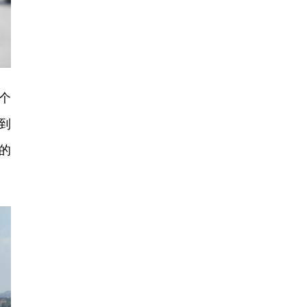
个
到
的