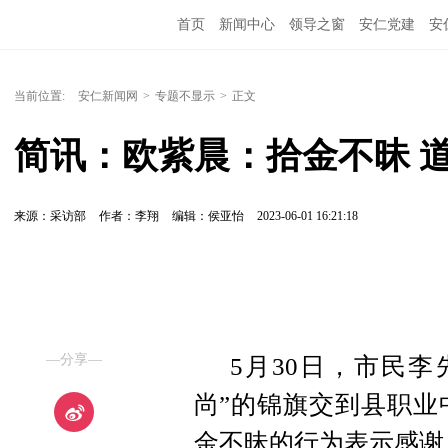
首页
新闻中心
领导之窗
安仁党建
安
当前位置:
安仁新闻网
>
专题不显示
>
正文
简讯：欧紫晨：拾金不昧 
来源：采访部
作者：李翔
编辑：侯亚怡
2023-06-01 16:21:18
—分享—
5月30日，市民
尚”的锦旗交到县职业
金不昧的行为表示感谢