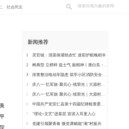
仁
社会民生
新闻推荐
1
灵官镇：清渠保灌助农忙 迷彩护航晚稻丰
2
树典型 立榜样 提士气 振精神丨唐白良：三十载丹心映党徽 一腔热血暖万家
3
排查整治电动车隐患 筑牢小区消防安全防线
4
庆八一·忆军旅·聚兵心·续荣光｜大源村退役军人共话初心
5
庆八一·忆军旅·聚兵心·续荣光｜大源村退役军人共话初心
6
中国共产党安仁县第十四届纪律检查委员会召开第一次全体会议
美
7
“理论+文艺”进基层 宣讲入耳更入心
平
8
党建引领聚青春 微党课赋能“湘”村振兴
院