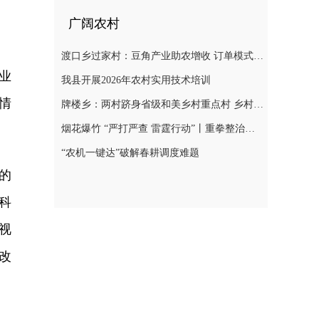
广阔农村
渡口乡过家村：豆角产业助农增收 订单模式铺就致富路
业
我县开展2026年农村实用技术培训
情
牌楼乡：两村跻身省级和美乡村重点村 乡村振兴迎来“加速跑”
烟花爆竹 “严打严查 雷霆行动”丨重拳整治非法储存烟花爆竹 筑牢辖区安全防线
“农机一键达”破解春耕调度难题
的
科
视
改