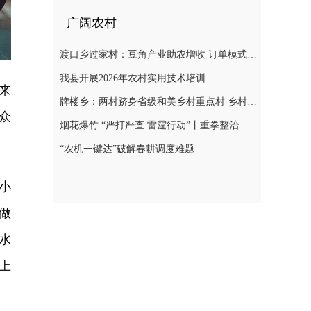
广阔农村
渡口乡过家村：豆角产业助农增收 订单模式铺就致富路
我县开展2026年农村实用技术培训
来
牌楼乡：两村跻身省级和美乡村重点村 乡村振兴迎来“加速跑”
众
烟花爆竹 “严打严查 雷霆行动”丨重拳整治非法储存烟花爆竹 筑牢辖区安全防线
“农机一键达”破解春耕调度难题
小
做
水
上