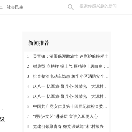
仁
社会民生
新闻推荐
1
灵官镇：清渠保灌助农忙 迷彩护航晚稻丰
2
树典型 立榜样 提士气 振精神丨唐白良：三十载丹心映党徽 一腔热血暖万家
3
排查整治电动车隐患 筑牢小区消防安全防线
4
庆八一·忆军旅·聚兵心·续荣光｜大源村退役军人共话初心
5
庆八一·忆军旅·聚兵心·续荣光｜大源村退役军人共话初心
6
中国共产党安仁县第十四届纪律检查委员会召开第一次全体会议
，
7
“理论+文艺”进基层 宣讲入耳更入心
级
8
党建引领聚青春 微党课赋能“湘”村振兴