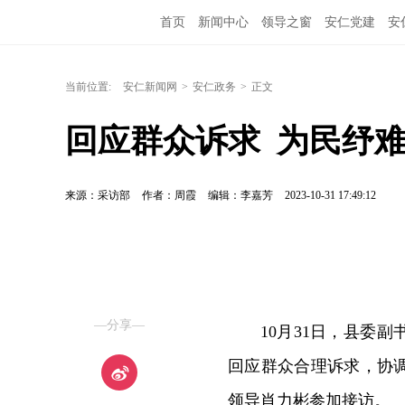
首页
新闻中心
领导之窗
安仁党建
安
当前位置:
安仁新闻网
>
安仁政务
>
正文
回应群众诉求  为民纾
来源：采访部
作者：周霞
编辑：李嘉芳
2023-10-31 17:49:12
—分享—
10月31日，县委
回应群众合理诉求，协
领导肖力彬参加接访。