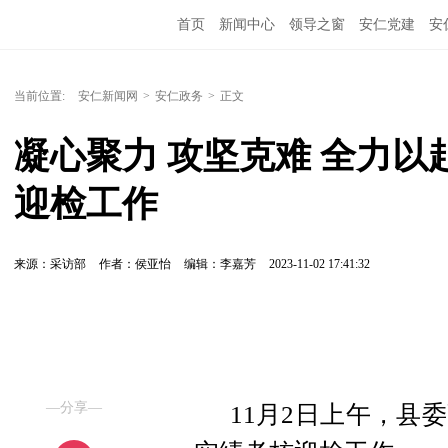
首页
新闻中心
领导之窗
安仁党建
安
当前位置:
安仁新闻网
>
安仁政务
>
正文
凝心聚力 攻坚克难 全力
迎检工作
来源：采访部
作者：侯亚怡
编辑：李嘉芳
2023-11-02 17:41:32
—分享—
11月2日上午，县