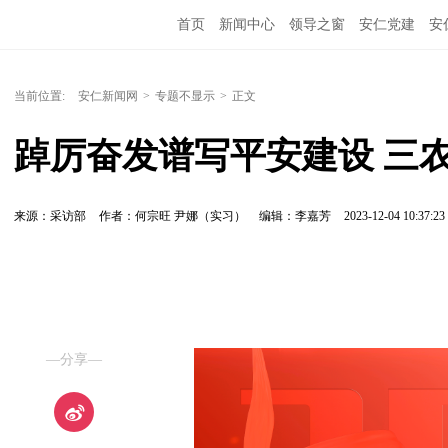
首页
新闻中心
领导之窗
安仁党建
安
当前位置:
安仁新闻网
>
专题不显示
>
正文
踔厉奋发谱写平安建设 三
来源：采访部
作者：何宗旺 尹娜（实习）
编辑：李嘉芳
2023-12-04 10:37:23
—分享—