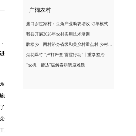
广阔农村
一
渡口乡过家村：豆角产业助农增收 订单模式铺就致富路
我县开展2026年农村实用技术培训
，
牌楼乡：两村跻身省级和美乡村重点村 乡村振兴迎来“加速跑”
进
烟花爆竹 “严打严查 雷霆行动”丨重拳整治非法储存烟花爆竹 筑牢辖区安全防线
“农机一键达”破解春耕调度难题
园
施
了
众
工