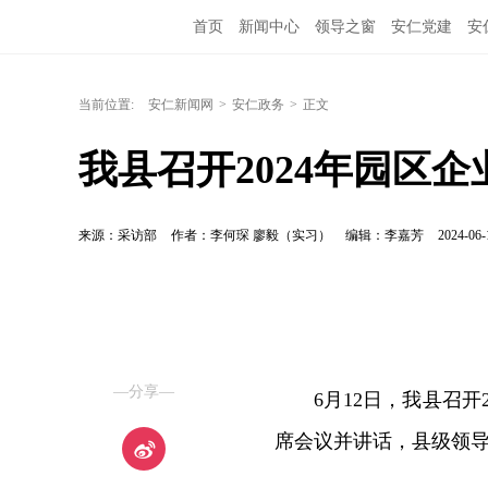
首页
新闻中心
领导之窗
安仁党建
安
当前位置:
安仁新闻网
>
安仁政务
>
正文
我县召开2024年园区
来源：采访部
作者：李何琛 廖毅（实习）
编辑：李嘉芳
2024-06-
—分享—
6月12日，我县召
席会议并讲话，县级领