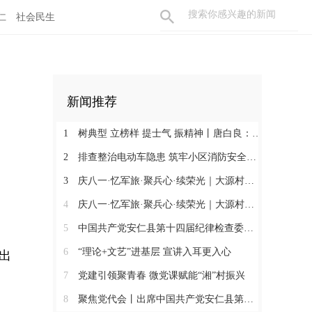
仁
社会民生
新闻推荐
1
树典型 立榜样 提士气 振精神丨唐白良：三十载丹心映党徽 一腔热血暖万家
2
排查整治电动车隐患 筑牢小区消防安全防线
3
庆八一·忆军旅·聚兵心·续荣光｜大源村退役军人共话初心
4
庆八一·忆军旅·聚兵心·续荣光｜大源村退役军人共话初心
5
中国共产党安仁县第十四届纪律检查委员会召开第一次全体会议
6
“理论+文艺”进基层 宣讲入耳更入心
出
7
党建引领聚青春 微党课赋能“湘”村振兴
8
聚焦党代会丨出席中国共产党安仁县第十四次代表大会的党代表们陆续报到