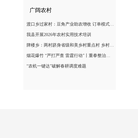
广阔农村
渡口乡过家村：豆角产业助农增收 订单模式铺就致富路
我县开展2026年农村实用技术培训
牌楼乡：两村跻身省级和美乡村重点村 乡村振兴迎来“加速跑”
烟花爆竹 “严打严查 雷霆行动”丨重拳整治非法储存烟花爆竹 筑牢辖区安全防线
“农机一键达”破解春耕调度难题