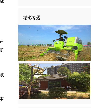
晓
精彩专题
建
听
减
更