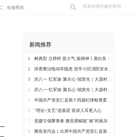
仁
社会民生
新闻推荐
1
树典型 立榜样 提士气 振精神丨唐白良：三十载丹心映党徽 一腔热血暖万家
2
排查整治电动车隐患 筑牢小区消防安全防线
3
庆八一·忆军旅·聚兵心·续荣光｜大源村退役军人共话初心
4
庆八一·忆军旅·聚兵心·续荣光｜大源村退役军人共话初心
5
中国共产党安仁县第十四届纪律检查委员会召开第一次全体会议
6
“理论+文艺”进基层 宣讲入耳更入心
7
党建引领聚青春 微党课赋能“湘”村振兴
一
8
聚焦党代会丨出席中国共产党安仁县第十四次代表大会的党代表们陆续报到