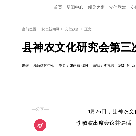
首页
新闻中心
领导之窗
安仁党建
安
当前位置:
安仁新闻网
>
安仁政务
>
正文
县神农文化研究会第三
来源：县融媒体中心
作者：张雨薇 谭琳
编辑：李嘉芳
2024-04-28
—分享—
4月26日，县神农
李敏波出席会议并讲话