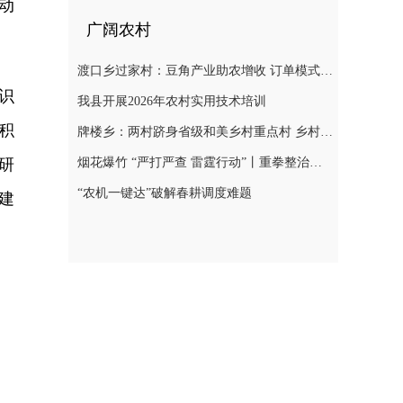
动
广阔农村
渡口乡过家村：豆角产业助农增收 订单模式铺就致富路
识
我县开展2026年农村实用技术培训
积
牌楼乡：两村跻身省级和美乡村重点村 乡村振兴迎来“加速跑”
烟花爆竹 “严打严查 雷霆行动”丨重拳整治非法储存烟花爆竹 筑牢辖区安全防线
研
“农机一键达”破解春耕调度难题
建