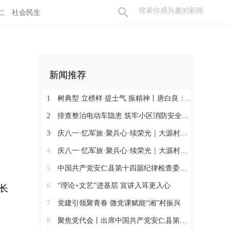
仁
社会民生
新闻推荐
1
树典型 立榜样 提士气 振精神丨唐白良：三十载丹心映党徽 一腔热血暖万家
2
排查整治电动车隐患 筑牢小区消防安全防线
3
庆八一·忆军旅·聚兵心·续荣光｜大源村退役军人共话初心
4
庆八一·忆军旅·聚兵心·续荣光｜大源村退役军人共话初心
5
中国共产党安仁县第十四届纪律检查委员会召开第一次全体会议
6
“理论+文艺”进基层 宣讲入耳更入心
长
7
党建引领聚青春 微党课赋能“湘”村振兴
8
聚焦党代会丨出席中国共产党安仁县第十四次代表大会的党代表们陆续报到