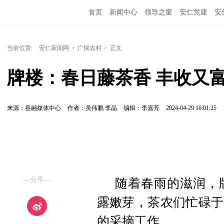
首页
新闻中心
领导之窗
安仁党建
安
当前位置:
安仁新闻网
>
广阔农村
>
正文
牌楼：春日藤茶香 丰收又
来源：县融媒体中心
作者：吴伟鹏 李晶
编辑：李嘉芳
2024-04-29 16:01:25
—分享—
随着春雨的滋润，
露嫩芽，茶农们忙碌于
的采摘工作。