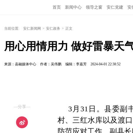
首页
新闻中心
领导之窗
安仁党建
安
当前位置:
安仁新闻网
>
安仁政务
>
正文
用心用情用力 做好雷暴天
来源：县融媒体中心
作者：吴伟鹏
编辑：李嘉芳
2024-04-01 22:38:52
—分享—
3月31日。县委
村、三红水库以及渡口
防范应对工作。副县长