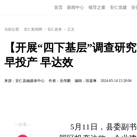
首页
新闻中心
领导之窗
安仁党建
安
当前位置:
安仁新闻网
>
安仁政务
>
正文
【开展“四下基层”调查研
早投产 早达效
来源：安仁县融媒体中心
作者：吴伟鹏
编辑：段嘉琳
2024-05-14 15:20:04
—分享—
5月11日，县委副