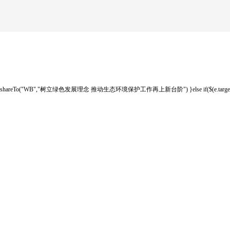
shareTo("WB","树立绿色发展理念 推动生态环境保护工作再上新台阶") }else if($(e.target)