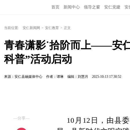
首页
新闻中心
领导之窗
安仁党建
安
当前位置:
安仁新闻网
>
安仁教育
>
正文
青春潇影˙拾阶而上——安
科普”活动启动
来源：安仁县融媒体中心
作者：谭琳
编辑：刘慧月
2025-10-13 17:30:52
—分享—
10月12日，由