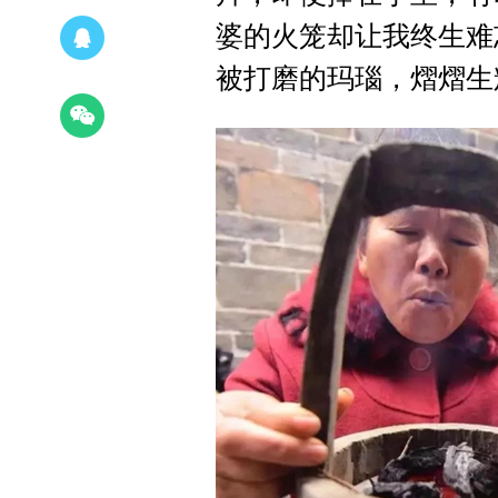
婆的火笼却让我终生难
被打磨的玛瑙，熠熠生