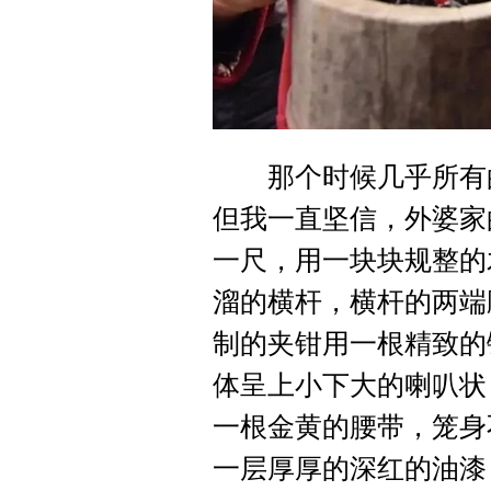
那个时候几乎所有的
但我一直坚信，外婆家
一尺，用一块块规整的
溜的横杆，横杆的两端
制的夹钳用一根精致的
体呈上小下大的喇叭状
一根金黄的腰带，笼身
一层厚厚的深红的油漆