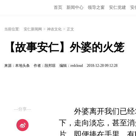
首页
新闻中心
领导之窗
安仁党建
安
当前位置:
安仁新闻网
>
神农文化
>
正文
【故事安仁】外婆的火笼
来源：本地头条
作者：段邦琼
编辑：redcloud
2018-12-28 09:12:28
—分享—
外婆离开我们已经3
下，走向淡忘，甚至消
片，即便捧在手里，有